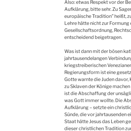
Also: etwas Respekt vor der B
Aufklärung, bitte sehr. Zu Sage
europäische Tradition” heißt, 
Lehre hätte nicht zur Formung
Gesellschaftsordnung, Rechtso
entscheidend beigetragen.
Was ist dann mit der bösen kat
jahrtausendelangen Verbindun
kriegstreiberischen Venezianern
Regierungsform ist eine geset
Gotte warnte die Juden davor, 
zu Sklaven der Könige machen –
ist die Abschaffung der unsäg
was Gott immer wollte. Die Abs
Aufklärung – setzte ein christl
Sünde, die vor jahrtausenden e
Staat hätte Jesus das Leben gere
dieser christlichen Tradition z