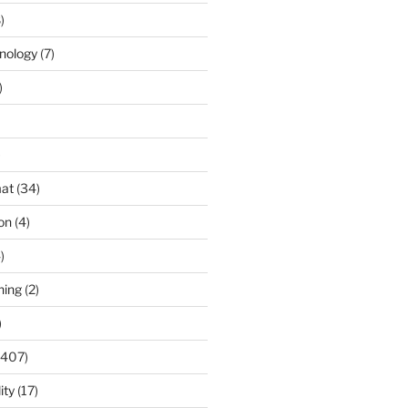
)
nology
(7)
)
)
at
(34)
ion
(4)
)
ning
(2)
)
(407)
ity
(17)