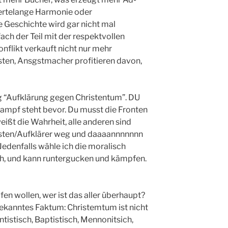
dertelange Harmonie oder
e Geschichte wird gar nicht mal
ch der Teil mit der respektvollen
flikt verkauft nicht nur mehr
sten, Ansgstmacher profitieren davon,
eg “Aufklärung gegen Christentum”. DU
dkampf steht bevor. Du musst die Fronten
ßt die Wahrheit, alle anderen sind
isten/Aufklärer weg und daaaannnnnnn
 Jedenfalls wähle ich die moralisch
ch, und kann runtergucken und kämpfen.
n wollen, wer ist das aller überhaupt?
 bekanntes Faktum: Christemtum ist nicht
ntistisch, Baptistisch, Mennonitsich,