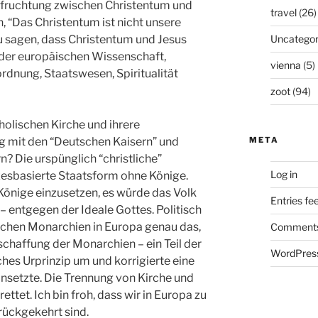
efruchtung zwischen Christentum und
travel
(26)
n, “Das Christentum ist nicht unsere
zu sagen, dass Christentum und Jesus
Uncategor
 der europäischen Wissenschaft,
vienna
(5)
rdnung, Staatswesen, Spiritualität
zoot
(94)
holischen Kirche und ihrere
g mit den “Deutschen Kaisern” und
META
? Die urspünglich “christliche”
Log in
zesbasierte Staatsform ohne Könige.
Könige einzusetzen, es würde das Volk
Entries fe
 entgegen der Ideale Gottes. Politisch
lichen Monarchien in Europa genau das,
Comments
chaffung der Monarchien – ein Teil der
WordPress
iches Urprinzip um und korrigierte eine
insetzte. Die Trennung von Kirche und
ttet. Ich bin froh, dass wir in Europa zu
urückgekehrt sind.