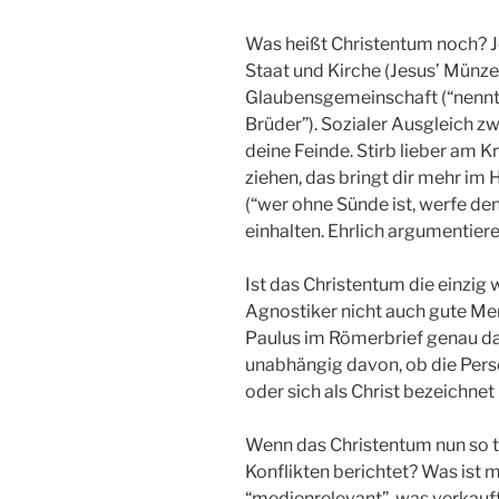
Was heißt Christentum noch? Je
Staat und Kirche (Jesus’ Münzen
Glaubensgemeinschaft (“nennt eu
Brüder”). Sozialer Ausgleich z
deine Feinde. Stirb lieber am K
ziehen, das bringt dir mehr im
(“wer ohne Sünde ist, werfe den
einhalten. Ehrlich argumentiere
Ist das Christentum die einzig
Agnostiker nicht auch gute Me
Paulus im Römerbrief genau das:
unabhängig davon, ob die Pers
oder sich als Christ bezeichnet 
Wenn das Christentum nun so to
Konflikten berichtet? Was ist me
“medienrelevant”, was verkauf