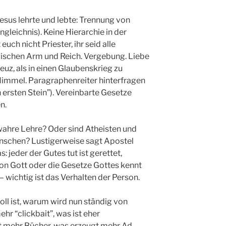
sus lehrte und lebte: Trennung von
gleichnis). Keine Hierarchie in der
ch nicht Priester, ihr seid alle
wischen Arm und Reich. Vergebung. Liebe
reuz, als in einen Glaubenskrieg zu
 Himmel. Paragraphenreiter hinterfragen
 ersten Stein”). Vereinbarte Gesetze
n.
 wahre Lehre? Oder sind Atheisten und
nschen? Lustigerweise sagt Apostel
 jeder der Gutes tut ist gerettet,
on Gott oder die Gesetze Gottes kennt
– wichtig ist das Verhalten der Person.
ll ist, warum wird nun ständig von
hr “clickbait”, was ist eher
t mehr Bücher, was erzeugt mehr Ad-