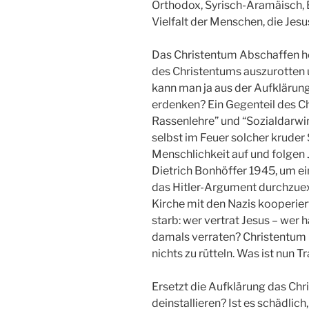
Orthodox, Syrisch-Aramäisch, Ev
Vielfalt der Menschen, die Jes
Das Christentum Abschaffen hei
des Christentums auszurotten u
kann man ja aus der Aufklärung
erdenken? Ein Gegenteil des Ch
Rassenlehre” und “Sozialdarwini
selbst im Feuer solcher kruder
Menschlichkeit auf und folgen 
Dietrich Bonhöffer 1945, um ei
das Hitler-Argument durchzuexe
Kirche mit den Nazis kooperier
starb: wer vertrat Jesus – wer
damals verraten? Christentum is
nichts zu rütteln. Was ist nun T
Ersetzt die Aufklärung das Chr
deinstallieren? Ist es schädlic