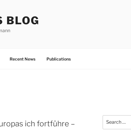
S BLOG
rmann
Recent News
Publications
Search
uropas ich fortführe –
for: