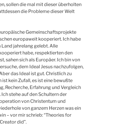
n, sollen die mal mit dieser überholten
tattdessen die Probleme dieser Welt
 europäische Gemeinschaftsprojekte
nschen europaweit kooperiert. Ich habe
Land jahrelang gelebt. Alle
kooperiert habe, respektierten den
, sahen sich als Europäer. Ich bin von
ersuche, dem Ideal Jesus nachzufolgen,
ber das Ideal ist gut. Christlich zu
ist kein Zufall, es ist eine bewußte
g, Recherche, Erfahrung und Vergleich
Ich stehe auf den Schultern der
ooperation von Christentum und
wiederhole von ganzem Herzen was ein
n – vor mir schrieb: “Theories for
Creator did”.