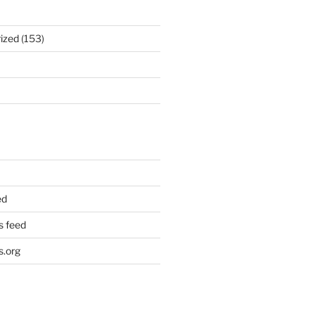
ized
(153)
ed
 feed
.org