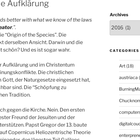
ie Aufklärung
Archives
rds better with what we know of the laws
eator
.”.
ie “Origin of the Species”. Die
t derselben Ansicht. Darwin und die
ht schön? Und es ist sogar wahr.
CATEGORIES
er Aufklärung und im Christentum
Art
(18)
nungskonflikte. Die christlichen
austriaca
(
Gott, der Naturgesetze eingesetzt hat,
chbar sind. Die “Schöpfung zu
BurningM
chen Tradition.
Chucknor
och gegen die Kirche. Nein. Den ersten
computer
ester Freund der Jesuiten und der
digitalcou
terstützen. Papst Gregor der 13. baute
auf Copernicus Heliozentrische Theorie
enterpren
einander, den längsten Teil Galileos