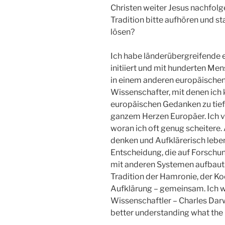
Christen weiter Jesus nachfolge
Tradition bitte aufhören und s
lösen?
Ich habe länderübergreifende
initiiert und mit hunderten Me
in einem anderen europäischen 
Wissenschafter, mit denen ich 
europäischen Gedanken zu tiefst
ganzem Herzen Europäer. Ich v
woran ich oft genug scheitere. A
denken und Aufklärerisch leben 
Entscheidung, die auf Forschun
mit anderen Systemen aufbaut. 
Tradition der Hamronie, der K
Aufklärung – gemeinsam. Ich 
Wissenschaftler – Charles Darwi
better understanding what the 