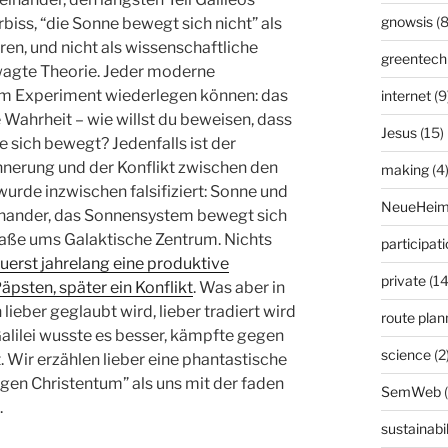
gnowsis
(8
rbiss, “die Sonne bewegt sich nicht” als
ren, und nicht als wissenschaftliche
greentech
ewagte Theorie. Jeder moderne
 im Experiment wiederlegen können: das
internet
(9
e Wahrheit – wie willst du beweisen, dass
Jesus
(15)
e sich bewegt? Jedenfalls ist der
innerung und der Konflikt zwischen den
making
(4
 wurde inzwischen falsifiziert: Sonne und
NeueHeim
nander, das Sonnensystem bewegt sich
traße ums Galaktische Zentrum. Nichts
participat
uerst jahrelang eine produktive
private
(14
äpsten, später ein Konflikt
. Was aber in
ieber geglaubt wird, lieber tradiert wird
route plan
Galilei wusste es besser, kämpfte gegen
science
(2
. Wir erzählen lieber eine phantastische
gen Christentum” als uns mit der faden
SemWeb
.
sustainabil