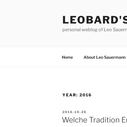
Skip
to
LEOBARD'
content
personal weblog of Leo Saue
Home
About Leo Sauermann
YEAR:
2016
POSTED
2016-10-26
ON
Welche Tradition E