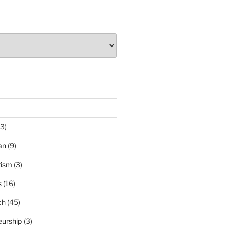
3)
an
(9)
rism
(3)
s
(16)
ch
(45)
eurship
(3)