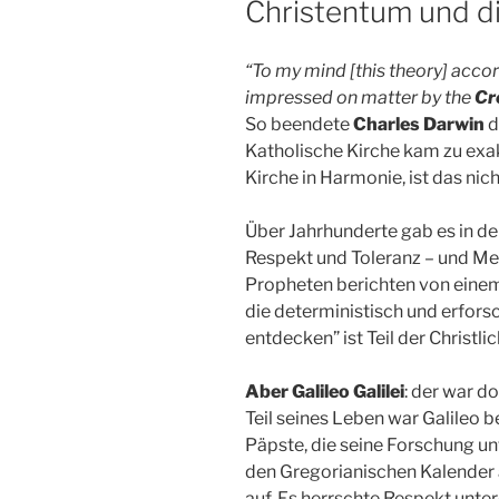
Christentum und d
“To my mind [this theory] acco
impressed on matter by the
Cr
So beendete
Charles Darwin
d
Katholische Kirche kam zu exak
Kirche in Harmonie, ist das nic
Über Jahrhunderte gab es in d
Respekt und Toleranz – und Mei
Propheten berichten von einem 
die deterministisch und erfors
entdecken” ist Teil der Christli
Aber Galileo Galilei
: der war d
Teil seines Leben war Galileo b
Päpste, die seine Forschung un
den Gregorianischen Kalender 
auf. Es herrschte Respekt unter