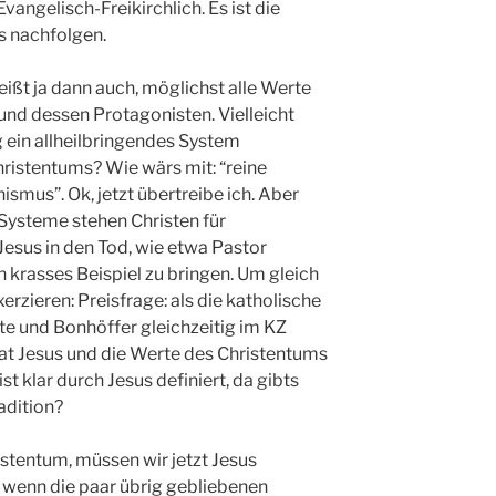
angelisch-Freikirchlich. Es ist die
us nachfolgen.
ßt ja dann auch, möglichst alle Werte
nd dessen Protagonisten. Vielleicht
 ein allheilbringendes System
ristentums? Wie wärs mit: “reine
smus”. Ok, jetzt übertreibe ich. Aber
 Systeme stehen Christen für
Jesus in den Tod, wie etwa Pastor
n krasses Beispiel zu bringen. Um gleich
rzieren: Preisfrage: als die katholische
te und Bonhöffer gleichzeitig im KZ
 hat Jesus und die Werte des Christentums
t klar durch Jesus definiert, da gibts
radition?
istentum, müssen wir jetzt Jesus
h, wenn die paar übrig gebliebenen