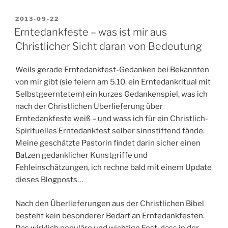
POSTED
2013-09-22
ON
Erntedankfeste – was ist mir aus
Christlicher Sicht daran von Bedeutung
Weils gerade Erntedankfest-Gedanken bei Bekannten
von mir gibt (sie feiern am 5.10. ein Erntedankritual mit
Selbstgeerntetem) ein kurzes Gedankenspiel, was ich
nach der Christlichen Überlieferung über
Erntedankfeste weiß – und wass ich für ein Christlich-
Spirituelles Erntedankfest selber sinnstiftend fände.
Meine geschätzte Pastorin findet darin sicher einen
Batzen gedanklicher Kunstgriffe und
Fehleinschätzungen, ich rechne bald mit einem Update
dieses Blogposts…
Nach den Überlieferungen aus der Christlichen Bibel
besteht kein besonderer Bedarf an Erntedankfesten.
Das wirklich populäre und wichtige Fest, dass in der