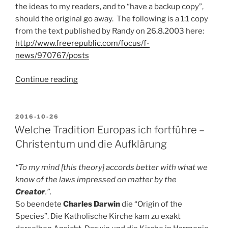
the ideas to my readers, and to “have a backup copy”,
should the original go away. The following is a 1:1 copy
from the text published by Randy on 26.8.2003 here:
http://www.freerepublic.com/focus/f-
news/970767/posts
“A
Continue reading
pastor
on
the
POSTED
2016-10-26
ON
playa?
Welche Tradition Europas ich fortführe –
(or
Christentum und die Aufklärung
“Why
I
“To my mind [this theory] accords better with what we
Go
know of the laws impressed on matter by the
To
Creator
.”.
Burning
So beendete
Charles Darwin
die “Origin of the
Man”)”
Species”. Die Katholische Kirche kam zu exakt