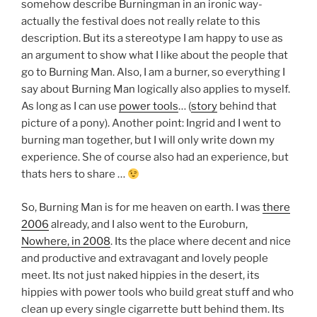
somehow describe Burningman in an ironic way-
actually the festival does not really relate to this
description. But its a stereotype I am happy to use as
an argument to show what I like about the people that
go to Burning Man. Also, I am a burner, so everything I
say about Burning Man logically also applies to myself.
As long as I can use
power tools
… (
story
behind that
picture of a pony). Another point: Ingrid and I went to
burning man together, but I will only write down my
experience. She of course also had an experience, but
thats hers to share …
So, Burning Man is for me heaven on earth. I was
there
2006
already, and I also went to the Euroburn,
Nowhere, in 2008
. Its the place where decent and nice
and productive and extravagant and lovely people
meet. Its not just naked hippies in the desert, its
hippies with power tools who build great stuff and who
clean up every single cigarrette butt behind them. Its