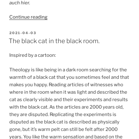
auch hier.
“Mein
Continue reading
Mantra
–
POSTED
2021-04-03
ON
Für
The black cat in the black room.
das
Leben”
Inspired by a cartoon:
Theology is like being in a dark room searching for the
warmth of a black cat that you sometimes feel and that
makes you happy. Reading articles of witnesses who
where in the room when it was light and described the
cat as clearly visible and their experiments and results
with the black cat. As the articles are 2000 years old,
they are disputed. Replicating the experiments is
disputed as the black cat is described as physically
gone, but it’s warm pelt can still be felt after 2000
years. You like the warm sensation and based on the