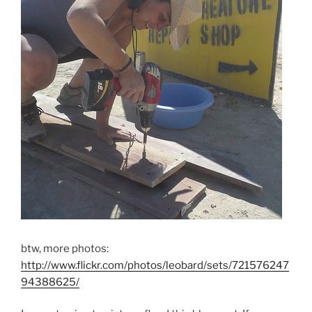
btw, more photos:
http://www.flickr.com/photos/leobard/sets/721576247
94388625/