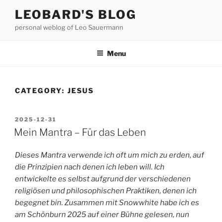
Skip
LEOBARD'S BLOG
to
personal weblog of Leo Sauermann
content
Menu
CATEGORY:
JESUS
POSTED
2025-12-31
ON
Mein Mantra – Für das Leben
Dieses Mantra verwende ich oft um mich zu erden, auf
die Prinzipien nach denen ich leben will. Ich
entwickelte es selbst aufgrund der verschiedenen
religiösen und philosophischen Praktiken, denen ich
begegnet bin. Zusammen mit Snowwhite habe ich es
am Schönburn 2025 auf einer Bühne gelesen, nun