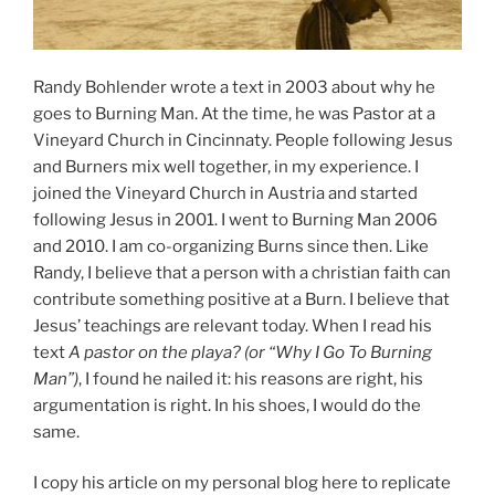
Randy Bohlender wrote a text in 2003 about why he
goes to Burning Man. At the time, he was Pastor at a
Vineyard Church in Cincinnaty. People following Jesus
and Burners mix well together, in my experience. I
joined the Vineyard Church in Austria and started
following Jesus in 2001. I went to Burning Man 2006
and 2010. I am co-organizing Burns since then. Like
Randy, I believe that a person with a christian faith can
contribute something positive at a Burn. I believe that
Jesus’ teachings are relevant today. When I read his
text
A pastor on the playa? (or “Why I Go To Burning
Man”)
, I found he nailed it: his reasons are right, his
argumentation is right. In his shoes, I would do the
same.
I copy his article on my personal blog here to replicate