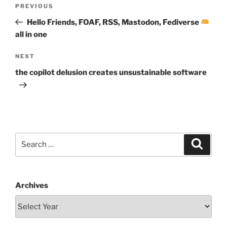
Post
Previous
PREVIOUS
navigation
Post
Hello Friends, FOAF, RSS, Mastodon, Fediverse
all in one
Next
NEXT
Post
the copilot delusion creates unsustainable software
Search
Search
for:
Archives