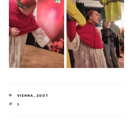
CATEGORIES
VIENNA
,
ZOOT
TAGS
1