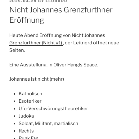
POSTED
2025-04-28
BY
LEOBARD
ON
Nicht Johannes Grenzfurthner
Eröffnung
Heute Abend Eröffnung von
Nicht Johannes
Grenzfurthner (Nicht #1)
, der Leitnerd öffnet neue
Seiten.
Eine Ausstellung. In Oliver Hangls Space.
Johannes ist nicht (mehr)
Katholisch
Esoteriker
Ufo-Verschwörungstheoretiker
Judoka
Soldat, Militant, martialisch
Rechts
Punk Fan