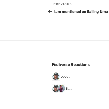
Post
Previous
PREVIOUS
navigation
Post
I am mentioned on Sailing Uma
Fediverse Reactions
1 repost
2 likes