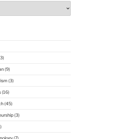
3)
an
(9)
rism
(3)
s
(16)
ch
(45)
eurship
(3)
)
nology
(7)