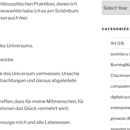
hilosophischen Praktiken, denen ich
Snowwhite habe ich es am Schönburn
nun auch hier.
CATEGORIES
Art
(18)
 des Universums.
austriaca
(
wister.
BurningM
ie das Universum vermessen, Ursache
Chucknor
obachtungen und daraus abgeleitete
computer
digitalcou
reffen, dass für meine Mitmenschen, für
enterpren
ationen das Glück vermehrt wird.
gnowsis
(8
versorge mich und alle Lebewesen.
greentech