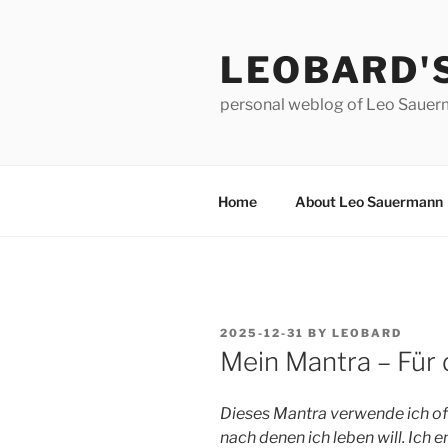
Skip
to
LEOBARD'
content
personal weblog of Leo Saue
Home
About Leo Sauermann
POSTED
2025-12-31
BY
LEOBARD
ON
Mein Mantra – Für
Dieses Mantra verwende ich oft
nach denen ich leben will. Ich 