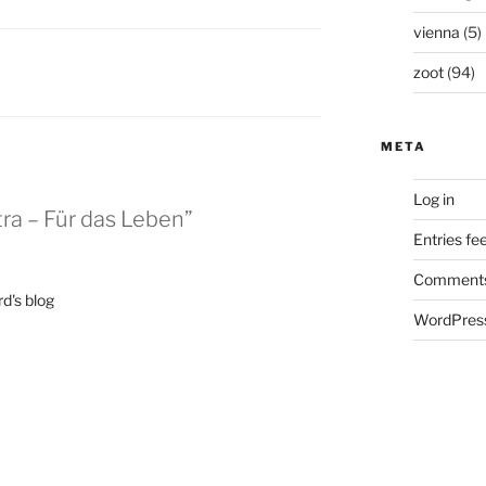
vienna
(5)
zoot
(94)
META
Log in
ra – Für das Leben”
Entries fe
Comments
d's blog
WordPress