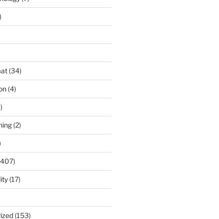
)
)
at
(34)
ion
(4)
)
ning
(2)
)
(407)
ity
(17)
ized
(153)