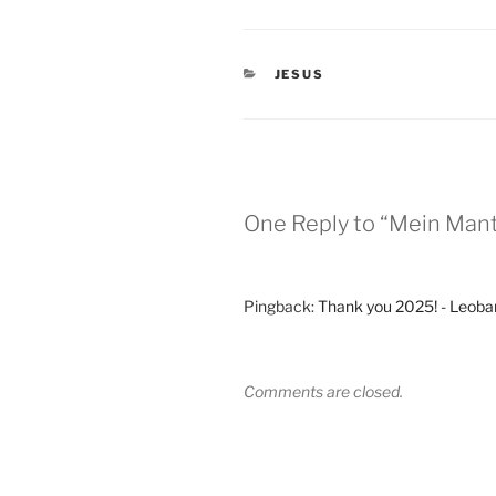
CATEGORIES
JESUS
One Reply to “Mein Mant
Pingback:
Thank you 2025! - Leobar
Comments are closed.