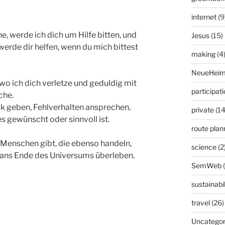
internet
(9
, werde ich dich um Hilfe bitten, und
Jesus
(15)
 werde dir helfen, wenn du mich bittest
making
(4
NeueHeim
, wo ich dich verletze und geduldig mit
participat
che.
ack geben, Fehlverhalten ansprechen,
private
(14
s gewünscht oder sinnvoll ist.
route plan
s Menschen gibt, die ebenso handeln,
science
(2
 ans Ende des Universums überleben.
SemWeb
sustainabil
travel
(26)
Uncategor