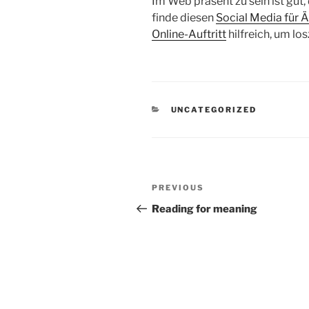
Im Web präsent zu sein ist gut,
finde diesen
Social Media für Ä
Online-Auftritt
hilfreich, um lo
CATEGORIES
UNCATEGORIZED
Post
Previous
PREVIOUS
navigation
Post
Reading for meaning