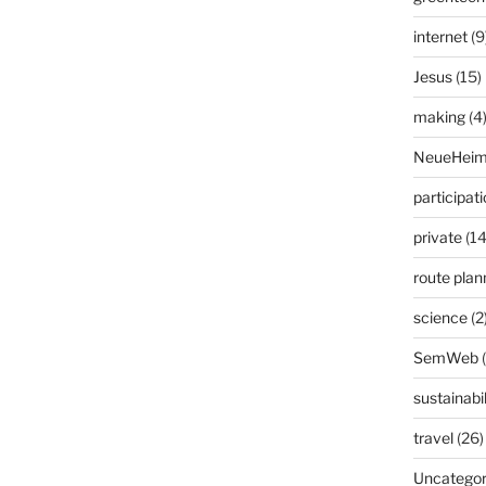
internet
(9
Jesus
(15)
making
(4
NeueHeim
participat
private
(14
route plan
science
(2
SemWeb
sustainabil
travel
(26)
Uncategor