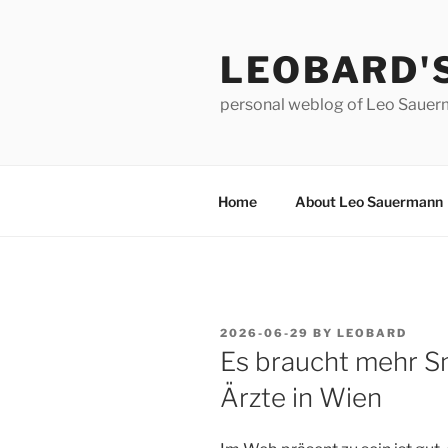
Skip
to
LEOBARD'
content
personal weblog of Leo Saue
Home
About Leo Sauermann
POSTED
2026-06-29
BY
LEOBARD
ON
Es braucht mehr Sm
Ärzte in Wien