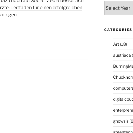
 dazu noch auf Social Media besser. Ich
rzte: Leitfaden für einen erfolgreichen
szulegen.
CATEGORIES
Art
(18)
austriaca
(
BurningM
Chucknor
computer
digitalcou
enterpren
gnowsis
(8
greentech