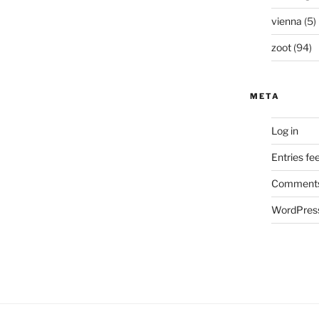
vienna
(5)
zoot
(94)
META
Log in
Entries fe
Comments
WordPress