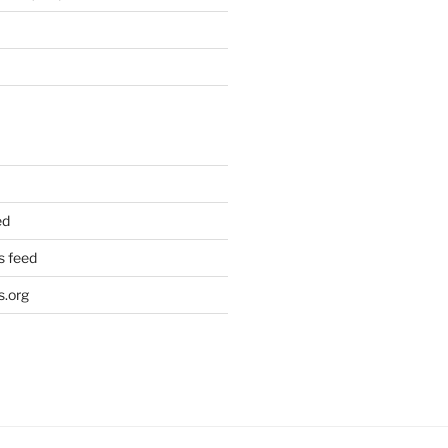
ed
 feed
.org