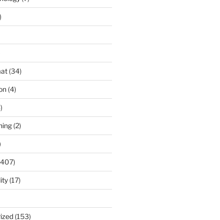
)
)
at
(34)
ion
(4)
)
ning
(2)
)
(407)
ity
(17)
ized
(153)