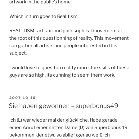
artwork in the public’s home
Which in turn goes to
Realitism
:
REALITISM : artistic and philosophical movement at
the root of this questionning of reality. This movement
can gather all artists and people interested in this
subject.
I would love to quesiton reality more, the skills of these
guys are so high, its cunning to seem them work.
POSTED
2007-10-10
ON
Sie haben gewonnen – superbonus49
Ich (L) war wieder mal der glückliche. Habe gerade
einen Anruf einer netten Dame (D) von Superbonus49
bekommen, der etwa so ablief (genau weiß ich