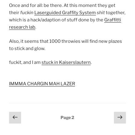
Once and for all: be there. At this moment they get
their
fuckin
Laserguided Graffity System
shit
together,
which is a hack/adaption of stuff done by the
Graffitti
research lab
.
Also, it seems that 1000 throwies will find new plazes
to stick and glow.
fuckit, and I am
stuck in Kaiserslautern
.
IMMMA CHARGIN MAH LAZER
Posts
Previous
Next
Page
2
page
page
pagination