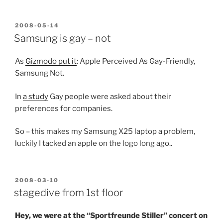
POSTED
2008-05-14
ON
Samsung is gay – not
As
Gizmodo put it
: Apple Perceived As Gay-Friendly,
Samsung Not.
In
a study
Gay people were asked about their
preferences for companies.
So – this makes my Samsung X25 laptop a problem,
luckily I tacked an apple on the logo long ago..
POSTED
2008-03-10
ON
stagedive from 1st floor
Hey, we were at the “Sportfreunde Stiller” concert on