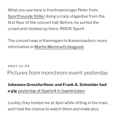
What you see here is frontman/singer Peter from
Sportfreunde Stiller
doing a crazy stagedive from the
first floor of the concert hall. Before, he surfed the
crowd and climbed up there. ROCK! Sport!
The concert was in Kammgarn in Kaiserslautern, more
information in
Martin Memmel’s blogpost
.
POSTED
2007-11-03
ON
Pictures from monchrom event yesterday
Johannes Grenzfurthner and Frank A. Schneider had
a gig
yesterday at Sparte4 in Saarbrücken
.
Luckily, they texted me at 4pm while sitting in the train,
and I had the chance to watch them and make pics.