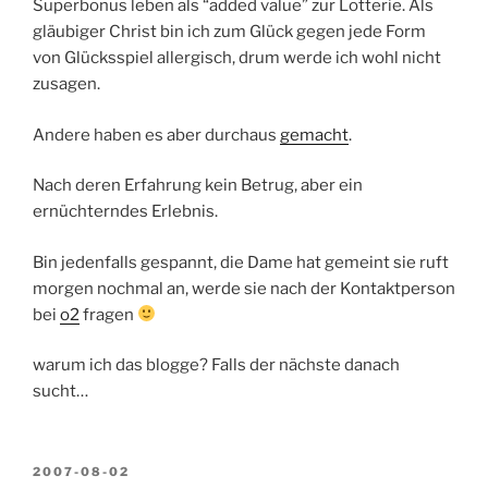
Superbonus leben als “added value” zur Lotterie. Als
gläubiger Christ bin ich zum Glück gegen jede Form
von Glücksspiel allergisch, drum werde ich wohl nicht
zusagen.
Andere haben es aber durchaus
gemacht
.
Nach deren Erfahrung kein Betrug, aber ein
ernüchterndes Erlebnis.
Bin jedenfalls gespannt, die Dame hat gemeint sie ruft
morgen nochmal an, werde sie nach der Kontaktperson
bei
o2
fragen
warum ich das blogge? Falls der nächste danach
sucht…
POSTED
2007-08-02