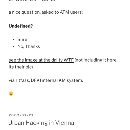
a nice question, asked to ATM users:
Undefined?
Sure
No, Thanks
see the image at the dailty WTF
(not including it here,
its their pic)
via: litfass, DFKI internal KM system.
POSTED
2007-07-27
ON
Urban Hacking in Vienna