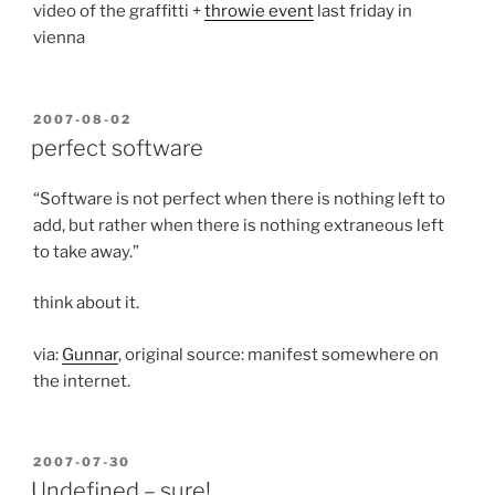
video of the graffitti +
throwie event
last friday in
vienna
POSTED
2007-08-02
ON
perfect software
“Software is not perfect when there is nothing left to
add, but rather when there is nothing extraneous left
to take away.”
think about it.
via:
Gunnar
, original source: manifest somewhere on
the internet.
POSTED
2007-07-30
ON
Undefined – sure!