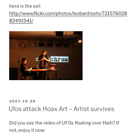
here is the set:
http://www.flickr.com/photos/leobard/sets/721576028
82491541/
POSTED
2007-10-20
ON
Ufos attack Hoax Art – Artist survives
Did you see the video of UFOs floating over Haiti? If
not, enjoy it now: