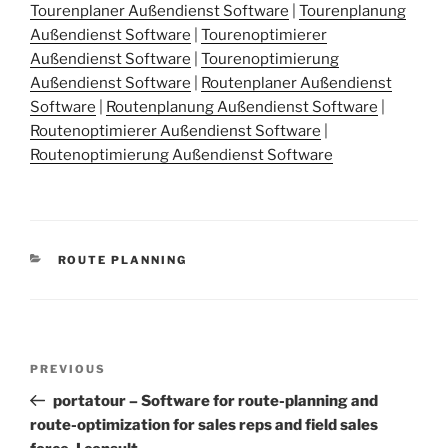
Tourenplaner Außendienst Software
|
Tourenplanung
Außendienst Software
|
Tourenoptimierer
Außendienst Software
|
Tourenoptimierung
Außendienst Software
|
Routenplaner Außendienst
Software
|
Routenplanung Außendienst Software
|
Routenoptimierer Außendienst Software
|
Routenoptimierung Außendienst Software
CATEGORIES
ROUTE PLANNING
Post
Previous
PREVIOUS
navigation
Post
portatour – Software for route-planning and
route-optimization for sales reps and field sales