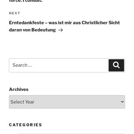
force. I consult.
Next
NEXT
Post
Erntedankfeste – was ist mir aus Christlicher Sicht
daran von Bedeutung
Search
Search
for:
Archives
CATEGORIES