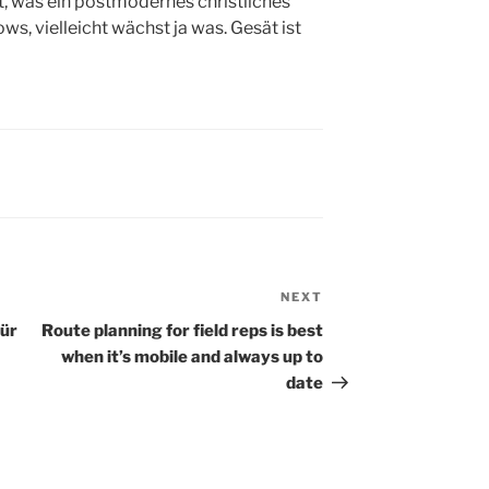
t, was ein postmodernes christliches
ws, vielleicht wächst ja was. Gesät ist
NEXT
Next
Post
für
Route planning for field reps is best
when it’s mobile and always up to
date