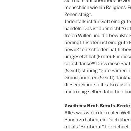
sich nicht auf übertriebene Go
menschlich wie ein Religions-F
Zehen steigt.
Jedenfalls ist für Gott eine gu
handeln. Das ist aber nicht “G
freien Willen und die bewußte
bedingt. Insofern ist eine gute
bewußt entschieden hat, liebev
umgesetzt hat (Ernte). Für die
selbst danke!!! Dass diese Saa
(&Gott) ständig “gute Samen” in
Grund, anderen (&Gott) dankbar 
diesem Sinne sollte also ausdrü
mich ruhig selber dafür belohn
Zweitens: Brot-Berufs-Ernte 
Alles was wir in der realen W
Bauch zu haben, ein Dach überm
oft als “Brotberuf” bezeichnet. 