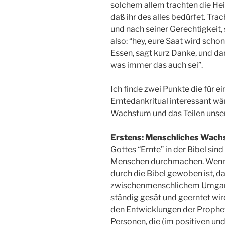
solchem allem trachten die He
daß ihr des alles bedürfet. Tr
und nach seiner Gerechtigkeit, 
also: “hey, eure Saat wird sch
Essen, sagt kurz Danke, und d
was immer das auch sei”.
Ich finde zwei Punkte die für e
Erntedankritual interessant wä
Wachstum und das Teilen unser
Erstens: Menschliches Wac
Gottes “Ernte” in der Bibel sin
Menschen durchmachen. Wenn 
durch die Bibel gewoben ist, da
zwischenmenschlichem Umgang
ständig gesät und geerntet wir
den Entwicklungen der Prophe
Personen, die (im positiven und