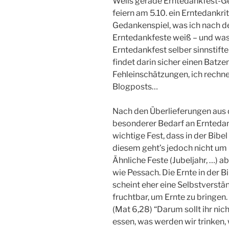
Weils gerade Erntedankfest-Ge
feiern am 5.10. ein Erntedankri
Gedankenspiel, was ich nach de
Erntedankfeste weiß – und wass 
Erntedankfest selber sinnstift
findet darin sicher einen Batz
Fehleinschätzungen, ich rechn
Blogposts…
Nach den Überlieferungen aus d
besonderer Bedarf an Erntedan
wichtige Fest, dass in der Bibel
diesem geht’s jedoch nicht um 
Ähnliche Feste (Jubeljahr, …) a
wie Pessach. Die Ernte in der B
scheint eher eine Selbstverstän
fruchtbar, um Ernte zu bringen.
(Mat 6,28) “Darum sollt ihr ni
essen, was werden wir trinken,