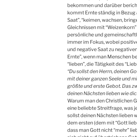
bekommen und darüber berich
kommt Ernte ständig in Bezug 
Saat”, “keimen, wachsen, brin
Gleichnissen mit “Weizenkorn”
persönliche und gemeinschaft
immer im Fokus, wobei positive
und negative Saat zu negativen
Ernte”, wenn man Menschen bet
“lieben”, die Tätigkeit des “Li
“Du sollst den Herrn, deinen G
mit deiner ganzen Seele und mi
größte und erste Gebot. Das zwe
deinen Nächsten lieben wie dic
Warum man den Christlichen Gott
eine beliebte Streitfrage, was 
sollst deinen Nächsten lieben w
dem ersten (dem mit “Gott lieben
dass man Gott nicht “mehr” li