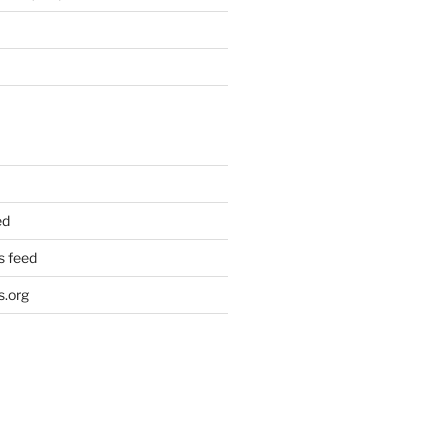
ed
 feed
.org