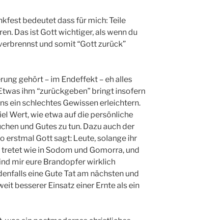
fest bedeutet dass für mich: Teile
ren. Das ist Gott wichtiger, als wenn du
 verbrennst und somit “Gott zurück”
rung gehört – im Endeffekt – eh alles
. Etwas ihm “zurückgeben” bringt insofern
ns ein schlechtes Gewissen erleichtern.
iel Wert, wie etwa auf die persönliche
uchen und Gutes zu tun. Dazu auch der
o erstmal Gott sagt: Leute, solange ihr
n tretet wie in Sodom und Gomorra, und
sind mir eure Brandopfer wirklich
edenfalls eine Gute Tat am nächsten und
eit besserer Einsatz einer Ernte als ein