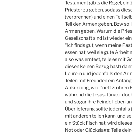
Testament gibts die Regel, ein
Priester zu geben, sodass dies
(verbrennen) und einen Teil sel
Teil den Armen geben. Bzw sol
Armen geben. Warum die Prieste
Gesellschaft sind ist wieder ei
“Ich finds gut, wenn meine Pas
essen hat, weil sie gute Arbeit
also was erntest, teile es mit G
diesen keinen Bezug hast) dann 
Lehrern und jedenfalls den Armen
Teilen mit Freunden ein Anfang
Abkürzung, weil “nett zu ihren F
während die Jesus-Jünger doch 
und sogar ihre Feinde lieben un
Überlieferung sollte jedenfalls
mit anderen teilen kann, und s
ein Stück Fisch hat, wird dieses
Not oder Glückslage: Teile dein