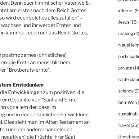
iden. Denn euer himmlischer Vater weiß,
achtet am ersten nach dem Reich Gottes
internet
(9
so wird euch solches alles zufallen” –
Jesus
(15)
on wachsen und ihr werdet Ernten und
ann kümmert euch um das Reich Gottes,
making
(4
NeueHeim
in postmodernes (christliches)
participat
ren: die Ernte an menschlichem
private
(14
er “Brotberufs-ernte”.
route plan
hstum Erntedanken
science
(2
d die Entwicklungen zum positiven, die
ein Gedanke von “Saat und Ernte”
SemWeb
nn vor allem der, dass im
sustainabil
 und in der persönlichen Entwicklung
d. Dies sieht man im Alten Testament an
travel
(26)
ten und der anderer handelnden
 negativen) die Früchte ihrer Saat
Uncategor