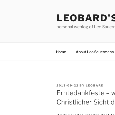
Skip
to
LEOBARD'
content
personal weblog of Leo Saue
Home
About Leo Sauermann
POSTED
2013-09-22
BY
LEOBARD
ON
Erntedankfeste – w
Christlicher Sicht