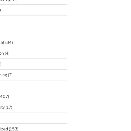
)
)
at
(34)
ion
(4)
)
ning
(2)
)
(407)
ity
(17)
ized
(153)