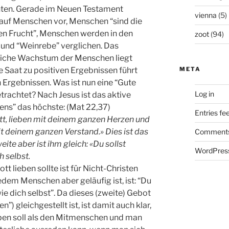
ten. Gerade im Neuen Testament
vienna
(5)
auf Menschen vor, Menschen “sind die
gen Frucht”, Menschen werden in den
zoot
(94)
 und “Weinrebe” verglichen. Das
liche Wachstum der Menschen liegt
 Saat zu positiven Ergebnissen führt
META
 Ergebnissen. Was ist nun eine “Gute
Log in
rachtet? Nach Jesus ist das aktive
ebens” das höchste: (Mat 22,37)
Entries fe
ott, lieben mit deinem ganzen Herzen und
t deinem ganzen Verstand.» Dies ist das
Comments
ite aber ist ihm gleich: «Du sollst
WordPress
h selbst.
 lieben sollte ist für Nicht-Christen
jedem Menschen aber geläufig ist, ist: “Du
ie dich selbst”. Da dieses (zweite) Gebot
”) gleichgestellt ist, ist damit auch klar,
eben soll als den Mitmenschen und man