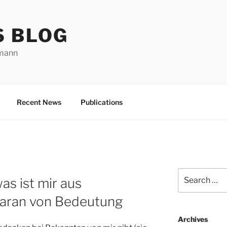
S BLOG
rmann
Recent News
Publications
Search
as ist mir aus
for:
 daran von Bedeutung
Archives