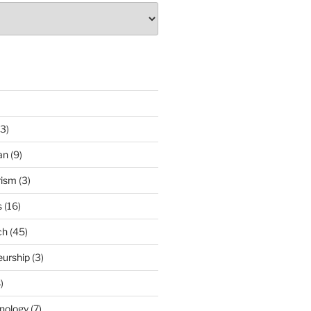
3)
an
(9)
rism
(3)
s
(16)
ch
(45)
eurship
(3)
)
nology
(7)