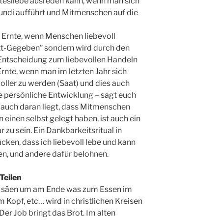
ttesliebe ausreden kann, wenn man sich
undi aufführt und Mitmenschen auf die
te Ernte, wenn Menschen liebevoll
ott-Gegeben” sondern wird durch den
 Entscheidung zum liebevollen Handeln
 Ernte, wenn man im letzten Jahr sich
oller zu werden (Saat) und dies auch
se persönliche Entwicklung – sagt euch
t auch daran liegt, dass Mitmenschen
 einen selbst gelegt haben, ist auch ein
zu sein. Ein Dankbarkeitsritual in
cken, dass ich liebevoll lebe und kann
en, und andere dafür belohnen.
Teilen
elt säen um am Ende was zum Essen im
 Kopf, etc… wird in christlichen Kreisen
Der Job bringt das Brot. Im alten