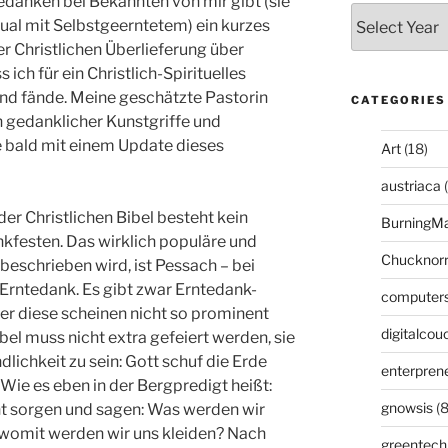
danken bei Bekannten von mir gibt (sie
tual mit Selbstgeerntetem) ein kurzes
r Christlichen Überlieferung über
ich für ein Christlich-Spirituelles
end fände. Meine geschätzte Pastorin
CATEGORIES
en gedanklicher Kunstgriffe und
e bald mit einem Update dieses
Art
(18)
austriaca
(
er Christlichen Bibel besteht kein
BurningM
kfesten. Das wirklich populäre und
Chucknor
 beschrieben wird, ist Pessach – bei
Erntedank. Es gibt zwar Erntedank-
computer
ber diese scheinen nicht so prominent
digitalcou
ibel muss nicht extra gefeiert werden, sie
dlichkeit zu sein: Gott schuf die Erde
enterpren
 Wie es eben in der Bergpredigt heißt:
gnowsis
(8
cht sorgen und sagen: Was werden wir
 womit werden wir uns kleiden? Nach
greentech