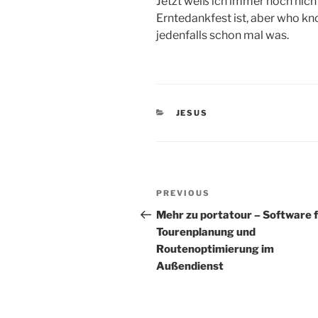
Jetzt weiß ich immer noch nich
Erntedankfest ist, aber who kno
jedenfalls schon mal was.
CATEGORIES
JESUS
Post
Previous
PREVIOUS
navigation
Post
Mehr zu portatour – Software 
Tourenplanung und
Routenoptimierung im
Außendienst