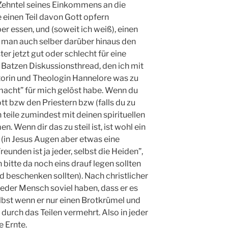
 Zehntel seines Einkommens an die
e einen Teil davon Gott opfern
ber essen, und (soweit ich weiß), einen
l man auch selber darüber hinaus den
r jetzt gut oder schlecht für eine
n Batzen Diskussionsthread, den ich mit
torin und Theologin Hannelore was zu
 macht” für mich gelöst habe. Wenn du
ott bzw den Priestern bzw (falls du zu
teile zumindest mit deinen spirituellen
. Wenn dir das zu steil ist, ist wohl ein
 (in Jesus Augen aber etwas eine
reunden ist ja jeder, selbst die Heiden”,
bitte da noch eins drauf legen sollten
d beschenken sollten). Nach christlicher
 jeder Mensch soviel haben, dass er es
elbst wenn er nur einen Brotkrümel und
 durch das Teilen vermehrt. Also in jeder
e Ernte.