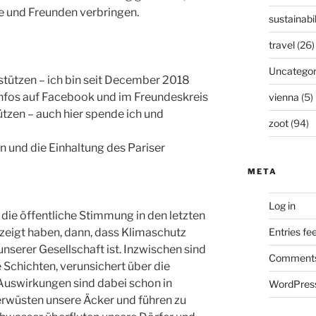
lie und Freunden verbringen.
sustainabil
travel
(26)
Uncategor
stützen – ich bin seit December 2018
Infos auf Facebook und im Freundeskreis
vienna
(5)
tzen – auch hier spende ich und
zoot
(94)
en und die Einhaltung des Pariser
META
Log in
die öffentliche Stimmung in den letzten
eigt haben, dann, dass Klimaschutz
Entries fe
nserer Gesellschaft ist. Inzwischen sind
Comments
 Schichten, verunsichert über die
 Auswirkungen sind dabei schon in
WordPress
erwüsten unsere Äcker und führen zu