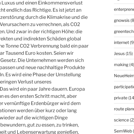
en Luxus und einen Einkommensverlust
enterpren
 endlich das Richtige. Es ist jetzt an
tzerstörung durch die Klimakrise und die
gnowsis
(8
Verursachern zu verrechnen, als CO2
n. Und zwar in der richtigen Höhe: die
greentech
irekten und indirekten Schäden global
internet
(9
ine Tonne CO2 Verbrennung bald ein paar
ar Tausend Euro kosten. Seien wir
Jesus
(15)
r Gesetz. Die Unternehmen werden sich
making
(4
passen und neue nachhaltige Produkte
n. Es wird eine Phase der Umstellung
NeueHeim
eringen Verlust unseres
participat
Das wird ein paar Jahre dauern. Europa
nn es den ersten Schritt macht, aber
private
(14
er vernünftige Erdenbürger wird dem
route plan
ationen werden über kurz oder lang
wieder auf die wichtigen Dinge
science
(2
bewundern, gut zu essen, zu trinken,
SemWeb
heit und Lebenserwartung genießen,