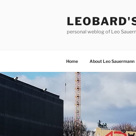
Skip
to
LEOBARD'
content
personal weblog of Leo Saue
Home
About Leo Sauermann