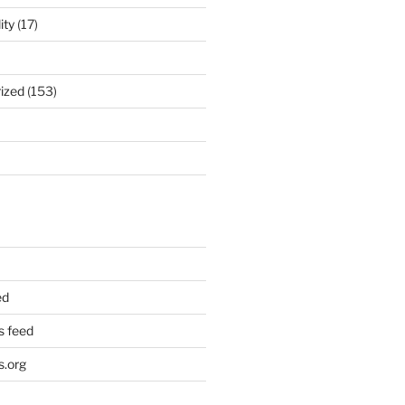
ity
(17)
ized
(153)
ed
 feed
.org