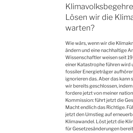
ON
Klimavolksbegehre
Lösen wir die Klim
warten?
Wie wärs, wenn wir die Klimakr
ändern und eine nachhaltige Ar
Wissenschaftler weisen seit 19
einer Katastrophe führen wird 
fossiler Energieträger aufhören
ignorieren das. Aber das kann 
wir bereits geschlossen, inde
fordere jetzt von meiner nati
Kommission: führt jetzt die Ges
Macht endlich das Richtige. Füh
jetzt den Umstieg auf erneuerb
Klimawandel. Löst jetzt die Kli
für Gesetzesänderungen bereit