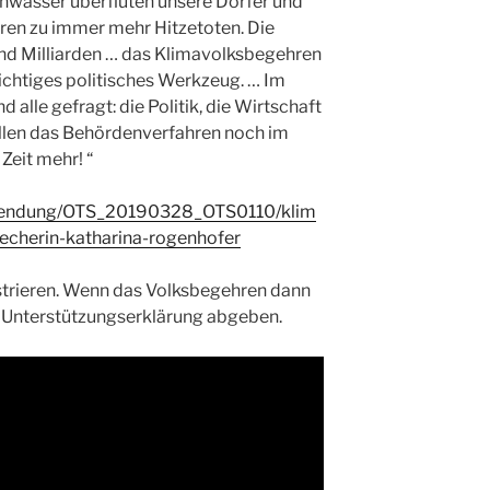
hwasser überfluten unsere Dörfer und
ren zu immer mehr Hitzetoten. Die
und Milliarden … das Klimavolksbegehren
wichtiges politisches Werkzeug. … Im
 alle gefragt: die Politik, die Wirtschaft
llen das Behördenverfahren noch im
 Zeit mehr! “
ussendung/OTS_20190328_OTS0110/klim
echerin-katharina-rogenhofer
strieren. Wenn das Volksbegehren dann
ne Unterstützungserklärung abgeben.