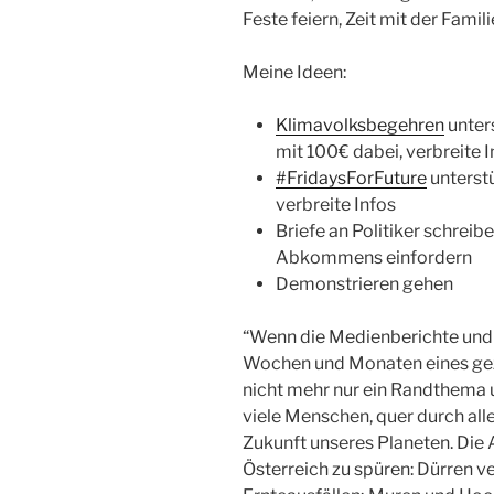
Feste feiern, Zeit mit der Fami
Meine Ideen:
Klimavolksbegehren
unter
mit 100€ dabei, verbreite 
#FridaysForFuture
unterstü
verbreite Infos
Briefe an Politiker schreib
Abkommens einfordern
Demonstrieren gehen
“Wenn die Medienberichte und 
Wochen und Monaten eines gez
nicht mehr nur ein Randthema u
viele Menschen, quer durch alle
Zukunft unseres Planeten. Die
Österreich zu spüren: Dürren v