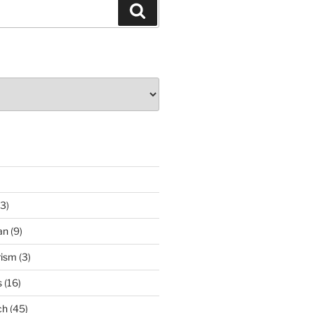
Search
3)
an
(9)
rism
(3)
s
(16)
ch
(45)