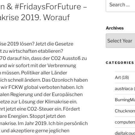
Search
n & #FridaysForFuture –
for:
akrise 2019. Worauf
Archives
ise 2019 lösen? Jetzt die Gesetze
t zu wirtschaften etablieren?
70 darauf hin, dass der CO2 Ausstoß zu
CATEGORIES
und wir sofort mit der Verbrennung
 müssen. Politiker aller Länder
Art
(18)
sich schnell ändern. Das Ozonloch haben
m wir FCKW global verboten haben. Ich
austriaca
(
onalen Regierung und der Europäischen
BurningM
etze zur Lösung der Klimakrise ein.
rt jetzt eine CO2-Steuer ein. Fördert
Chucknor
are Energien. Stoppt jetzt den
computer
makrise. Im Jahr 2019. Ich bin persönlich
 und akzeptiere gerne jeglichen
digitalcou