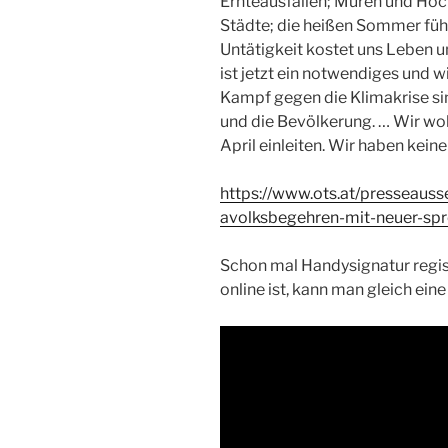
Ernteausfällen; Muren und Hoc
Städte; die heißen Sommer füh
Untätigkeit kostet uns Leben 
ist jetzt ein notwendiges und 
Kampf gegen die Klimakrise sind
und die Bevölkerung. … Wir wo
April einleiten. Wir haben keine
https://www.ots.at/pressea
avolksbegehren-mit-neuer-spr
Schon mal Handysignatur regi
online ist, kann man gleich ei