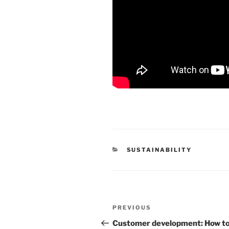
CATEGORIES
SUSTAINABILITY
Post
Previous
PREVIOUS
navigation
Post
Customer development: How t