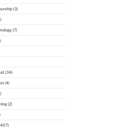
eurship
(3)
)
nology
(7)
)
)
at
(34)
ion
(4)
)
ning
(2)
)
(407)